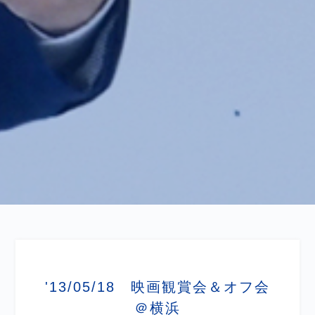
'13/05/18 映画観賞会＆オフ会
＠横浜