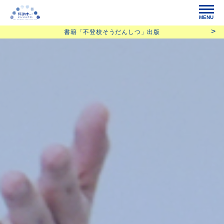
MENU
書籍「不登校そうだんしつ」出版