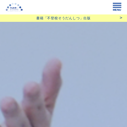
MENU
書籍「不登校そうだんしつ」出版