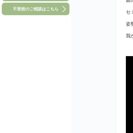
親
不登校のご相談はこちら
セ
姿
我