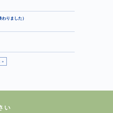
終わりました）
t »
さい