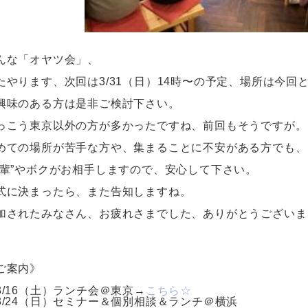
んな「オヤツ会」、
たやります、次回は3/31（日）14時〜の予定、場所は今回
興味のある方は是非ご検討下さい。
っこう東京以外の方が多かったですね、前回もそうですが。
めての場所が苦手な方や、集まることに不安がある方でも、
先輩”やボクがお相手しますので、安心して下さい。
式に決まったら、また告知しますね。
加されたみなさん、お疲れさまでした、ありがとうございま
ご案内》
3/16（土）ランチ会＠東京→
こちら☆
3/24（日）セミナー＆個別相談＆ランチ＠横浜