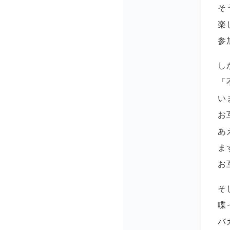
そ
楽
参
し
「
い
お
あ
ま
お
そ
喋
バ