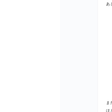
あ
ま
ほ