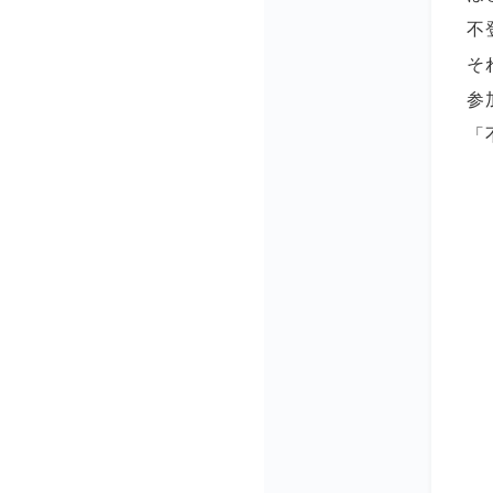
不
そ
参
「