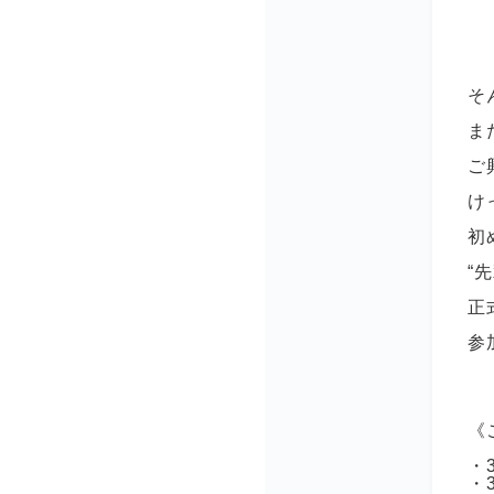
そ
ま
ご
け
初
“
正
参
《
・
・