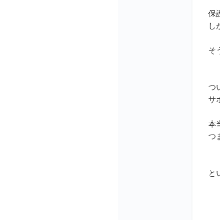
保
し
そ
つ
サ
本
つ
と