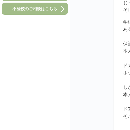
じ
不登校のご相談はこちら
そ
学
あ
保
本
ド
ホ
し
本
ド
そ