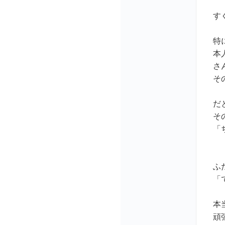
す
特
本
さ
そ
だ
そ
「
ふ
「
本
頑