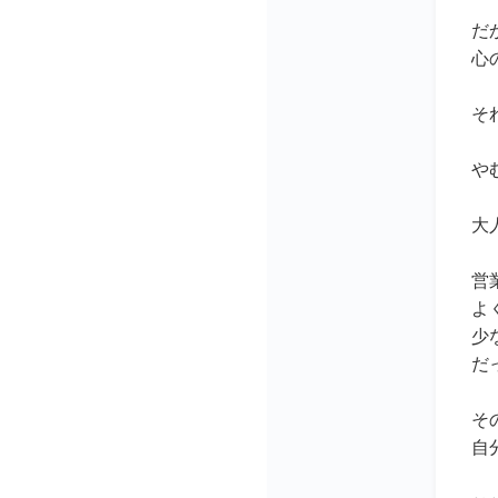
だ
心
そ
や
大
営
よ
少
だ
そ
自