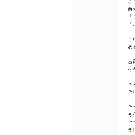
こ
自
「
「
そ
あ
言
そ
本
そ
そ
そ
そ
そ