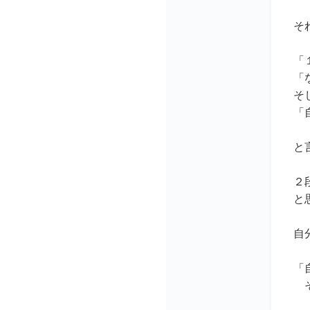
そ
「
「
そ
「
と
２
と
自
「
そ