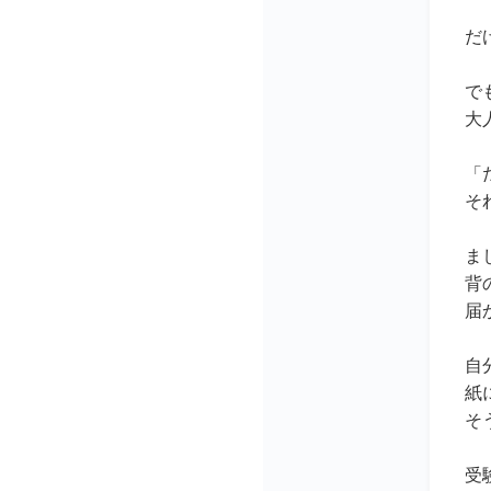
だ
で
大
「
そ
ま
背
届
自
紙
そ
受