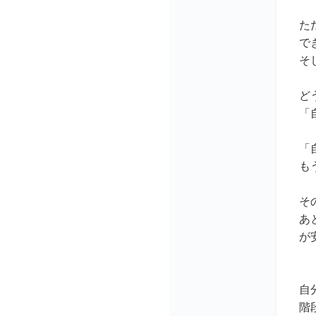
た
で
そ
ど
「
「
も
そ
あ
が
自
階