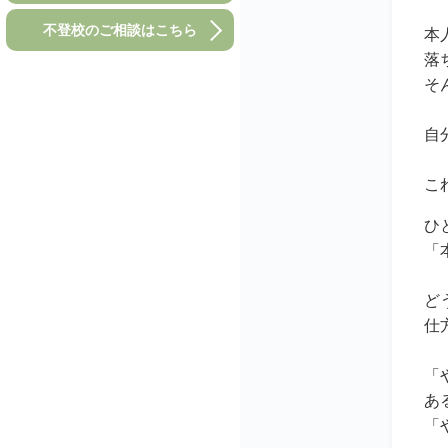
不登校のご相談はこちら
本
落
そ
自
こ
ひ
「
ど
仕
「
あ
「