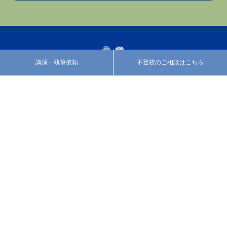
講演・執筆依頼
不登校のご相談はこちら
プロフィール
活動紹介
カウンセリング
あべのブログ
みなさまの声
お知らせ
お問い合わせ
特定商取引法に基づく表
記
facebook
twitter