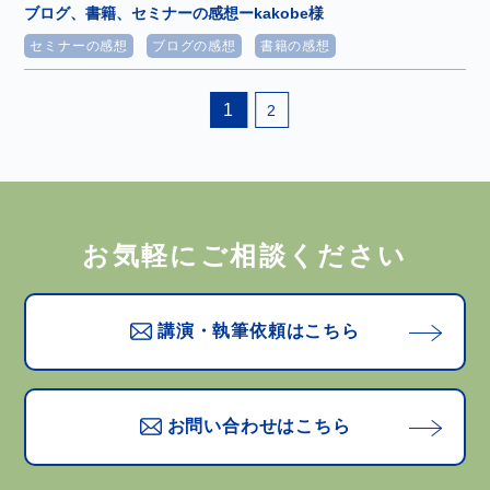
ブログ、書籍、セミナーの感想ーkakobe様
セミナーの感想
ブログの感想
書籍の感想
1
2
お気軽にご相談ください
講演・執筆依頼はこちら
お問い合わせはこちら